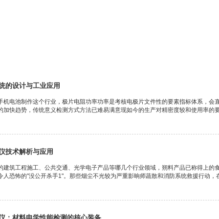
统的设计与工业应用
手机电池制作这个行业，极片电阻功率功率是考核电极片文件性的要素指标体系，会
的加快趋势，传统意义检测方式方法已难易满意现如今的生产对精密度较和使用率的要，
仪技术解析与应用
的建筑工程施工、公共交通、光学电子产品等哪几个行业领域，朔料产品已称得上的
人恐怖的"没公开杀手1"。那些烟尘不光较为严重影晌师蔬散和消防系统救援行动，在这
仪：材料电学性能检测的核心装备