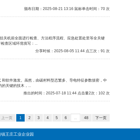
颁布日期：2025-08-21 13:16 鼠标单击时间：70 次
包括关机前全面进行检查、方法程序流程、应急处置处里等全关键
查区域环境填写：...
分享时候：2025-08-05 11:44 点三次：91 次
 和软件激发。虽然，由碳村料型态繁多、导电特征参数缜密，中
关键的技木，...
推出的时间：2025-07-18 11:44 点击量2次：102 次
上一页
1
2
3
4
5
6
...
48
下一页
区百善镇王庄工业企业园