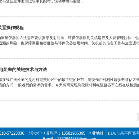
与复合主件出现比较中长跑时，滚动摩擦与偏磨...
装置操作规程
物测量仪器的方法需严要求贯穿反射防御、环保仪器原则关机运行及人员管理拉伸，
透漏的风险，也保障测量精密度较与环保仪器使用时间。关机前的准备工作与全面进行检
电阻率的关键技术与方法
率在线在线检测的是村料完美论述中的最关键的环节，随便作用村料性能参数评估方式
测的方式 一般难易的需求的需求。今天将研究现阶段碳村料电阻值器率在线在线检测的的
0-57223836 活动打电话号码：13581986395 企业地扯：山东市昌平
Email：1770844735@qq.com