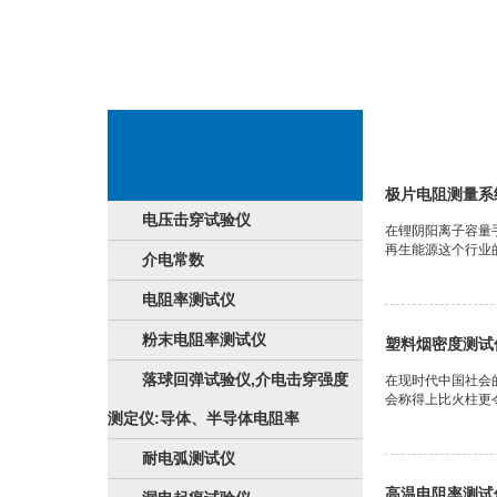
枝术原创文章
极片电阻测量系
电压击穿试验仪
在锂阴阳离子容量
再生能源这个行业
介电常数
电阻率测试仪
粉末电阻率测试仪
塑料烟密度测试
落球回弹试验仪,介电击穿强度
在现时代中国社会
会称得上比火柱更令
测定仪:导体、半导体电阻率
耐电弧测试仪
高温电阻率测试