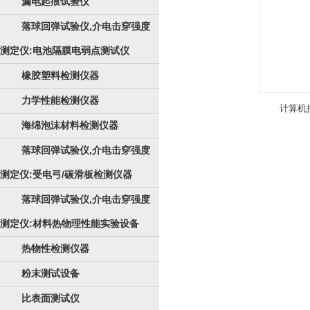
漏电起痕试验仪
落球回弹试验仪,介电击穿强度
测定仪:电池隔膜电弱点测试仪
橡胶塑料检测仪器
力学性能检测仪器
计算机
海绵泡沫材料检测仪器
落球回弹试验仪,介电击穿强度
测定仪:受电弓/碳滑板检测仪器
落球回弹试验仪,介电击穿强度
测定仪:材料热物理性能实验设备
热物性检测仪器
粉末测试设备
比表面测试仪