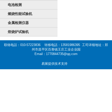
电池检测
燃烧性能试验机
金属检测仪器
焙烧炉试验机
联络电話：010-57223836 转移电話：13581986395 工司详细地址：郑
州市昌平区百善镇王庄工业企业园
Email：1770844735@qq.com
易展提供技术支持