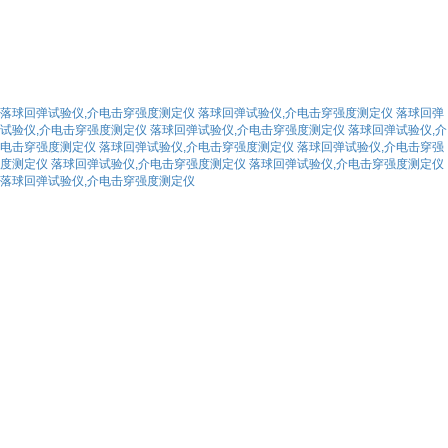
落球回弹试验仪,介电击穿强度测定仪
落球回弹试验仪,介电击穿强度测定仪
落球回弹
试验仪,介电击穿强度测定仪
落球回弹试验仪,介电击穿强度测定仪
落球回弹试验仪,介
电击穿强度测定仪
落球回弹试验仪,介电击穿强度测定仪
落球回弹试验仪,介电击穿强
度测定仪
落球回弹试验仪,介电击穿强度测定仪
落球回弹试验仪,介电击穿强度测定仪
落球回弹试验仪,介电击穿强度测定仪