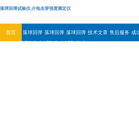
落球回弹试验仪,介电击穿强度测定仪
首页
落球回弹
落球回弹
落球回弹
技术文章
售后服务
成
试验仪,介
试验仪,介
试验仪,介
电击穿强
电击穿强
电击穿强
度测定仪
度测定仪
度测定仪