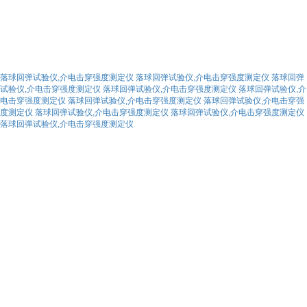
落球回弹试验仪,介电击穿强度测定仪
落球回弹试验仪,介电击穿强度测定仪
落球回弹
试验仪,介电击穿强度测定仪
落球回弹试验仪,介电击穿强度测定仪
落球回弹试验仪,介
电击穿强度测定仪
落球回弹试验仪,介电击穿强度测定仪
落球回弹试验仪,介电击穿强
度测定仪
落球回弹试验仪,介电击穿强度测定仪
落球回弹试验仪,介电击穿强度测定仪
落球回弹试验仪,介电击穿强度测定仪