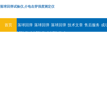
落球回弹试验仪,介电击穿强度测定仪
首页
落球回弹
落球回弹
落球回弹
技术文章
售后服务
成
试验仪,介
试验仪,介
试验仪,介
电击穿强
电击穿强
电击穿强
度测定仪
度测定仪
度测定仪