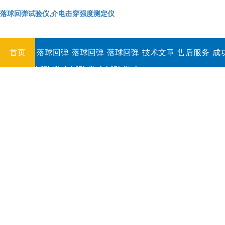
落球回弹试验仪,介电击穿强度测定仪
首页
落球回弹
落球回弹
落球回弹
技术文章
售后服务
成
试验仪,介
试验仪,介
试验仪,介
电击穿强
电击穿强
电击穿强
度测定仪
度测定仪
度测定仪