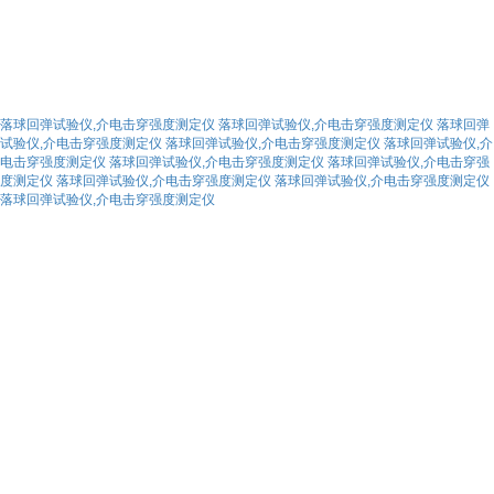
落球回弹试验仪,介电击穿强度测定仪
落球回弹试验仪,介电击穿强度测定仪
落球回弹
试验仪,介电击穿强度测定仪
落球回弹试验仪,介电击穿强度测定仪
落球回弹试验仪,介
电击穿强度测定仪
落球回弹试验仪,介电击穿强度测定仪
落球回弹试验仪,介电击穿强
度测定仪
落球回弹试验仪,介电击穿强度测定仪
落球回弹试验仪,介电击穿强度测定仪
落球回弹试验仪,介电击穿强度测定仪