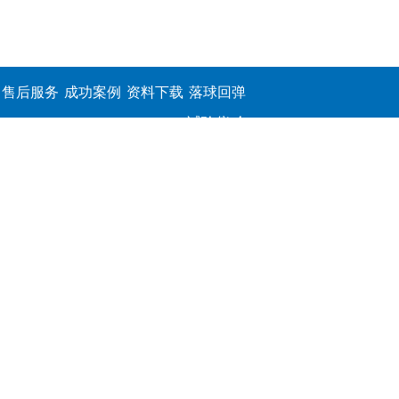
售后服务
成功案例
资料下载
落球回弹
试验仪,介
电击穿强
度测定仪