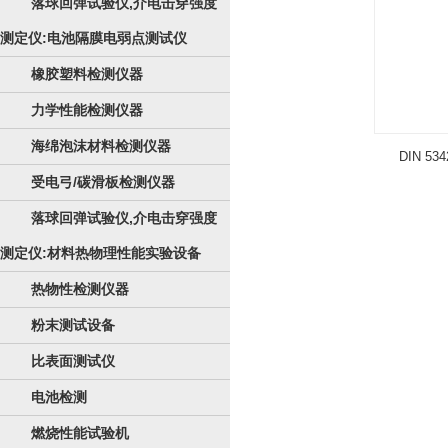
落球回弹试验仪,介电击穿强度
测定仪:电池隔膜电弱点测试仪
橡胶塑料检测仪器
力学性能检测仪器
海绵泡沫材料检测仪器
DIN 5
受电弓/碳滑板检测仪器
落球回弹试验仪,介电击穿强度
测定仪:材料热物理性能实验设备
热物性检测仪器
粉末测试设备
比表面测试仪
电池检测
燃烧性能试验机