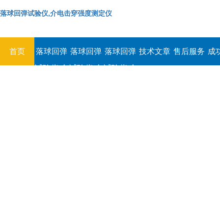
落球回弹试验仪,介电击穿强度测定仪
首页
落球回弹
落球回弹
落球回弹
技术文章
售后服务
成
试验仪,介
试验仪,介
试验仪,介
电击穿强
电击穿强
电击穿强
度测定仪
度测定仪
度测定仪