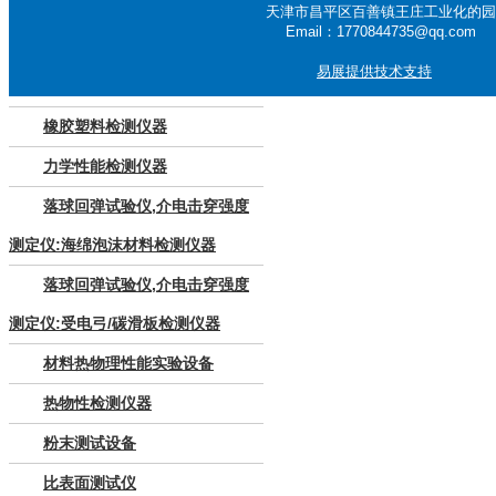
漏电起痕试验仪
天津市昌平区百善镇王庄工业化的园
Email：1770844735@qq.com
落球回弹试验仪,介电击穿强度
易展提供技术支持
测定仪:电池隔膜电弱点测试仪
橡胶塑料检测仪器
力学性能检测仪器
落球回弹试验仪,介电击穿强度
测定仪:海绵泡沫材料检测仪器
落球回弹试验仪,介电击穿强度
测定仪:受电弓/碳滑板检测仪器
材料热物理性能实验设备
热物性检测仪器
粉末测试设备
比表面测试仪