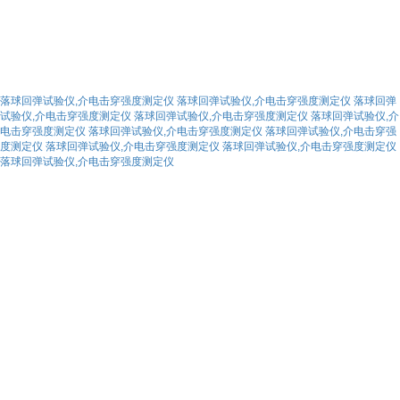
落球回弹试验仪,介电击穿强度测定仪
落球回弹试验仪,介电击穿强度测定仪
落球回弹
试验仪,介电击穿强度测定仪
落球回弹试验仪,介电击穿强度测定仪
落球回弹试验仪,介
电击穿强度测定仪
落球回弹试验仪,介电击穿强度测定仪
落球回弹试验仪,介电击穿强
度测定仪
落球回弹试验仪,介电击穿强度测定仪
落球回弹试验仪,介电击穿强度测定仪
落球回弹试验仪,介电击穿强度测定仪