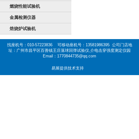
燃烧性能试验机
金属检测仪器
焙烧炉试验机
找座机号：010-57223836 可移动座机号：13581986395 公司门店地
址：广州市昌平区百善镇王庄落球回弹试验仪,介电击穿强度测定仪园
Email：1770844735@qq.com
易展提供技术支持