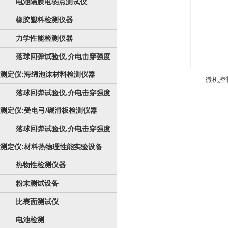
电池隔膜电弱点测试仪
橡胶塑料检测仪器
力学性能检测仪器
落球回弹试验仪,介电击穿强度
测定仪:海绵泡沫材料检测仪器
微机控
落球回弹试验仪,介电击穿强度
测定仪:受电弓/碳滑板检测仪器
落球回弹试验仪,介电击穿强度
测定仪:材料热物理性能实验设备
热物性检测仪器
粉末测试设备
比表面测试仪
电池检测