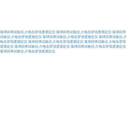
落球回弹试验仪,介电击穿强度测定仪
落球回弹试验仪,介电击穿强度测定仪
落球回弹
试验仪,介电击穿强度测定仪
落球回弹试验仪,介电击穿强度测定仪
落球回弹试验仪,介
电击穿强度测定仪
落球回弹试验仪,介电击穿强度测定仪
落球回弹试验仪,介电击穿强
度测定仪
落球回弹试验仪,介电击穿强度测定仪
落球回弹试验仪,介电击穿强度测定仪
落球回弹试验仪,介电击穿强度测定仪