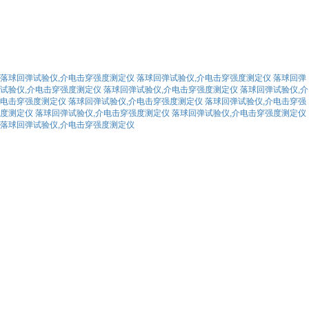
落球回弹试验仪,介电击穿强度测定仪
落球回弹试验仪,介电击穿强度测定仪
落球回弹
试验仪,介电击穿强度测定仪
落球回弹试验仪,介电击穿强度测定仪
落球回弹试验仪,介
电击穿强度测定仪
落球回弹试验仪,介电击穿强度测定仪
落球回弹试验仪,介电击穿强
度测定仪
落球回弹试验仪,介电击穿强度测定仪
落球回弹试验仪,介电击穿强度测定仪
落球回弹试验仪,介电击穿强度测定仪