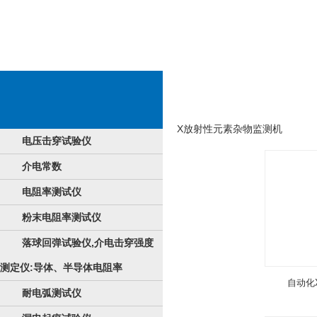
企业产品显示
X放射性元素杂物监测机
电压击穿试验仪
介电常数
电阻率测试仪
粉末电阻率测试仪
落球回弹试验仪,介电击穿强度
测定仪:导体、半导体电阻率
自动化
耐电弧测试仪