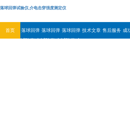
落球回弹试验仪,介电击穿强度测定仪
首页
落球回弹
落球回弹
落球回弹
技术文章
售后服务
成
试验仪,介
试验仪,介
试验仪,介
电击穿强
电击穿强
电击穿强
度测定仪
度测定仪
度测定仪